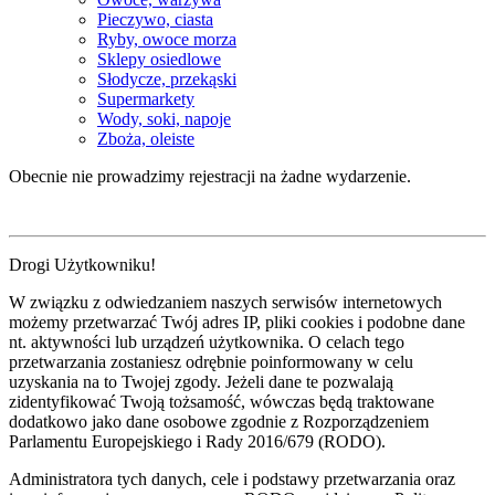
Pieczywo, ciasta
Ryby, owoce morza
Sklepy osiedlowe
Słodycze, przekąski
Supermarkety
Wody, soki, napoje
Zboża, oleiste
Obecnie nie prowadzimy rejestracji na żadne wydarzenie.
Drogi Użytkowniku!
W związku z odwiedzaniem naszych serwisów internetowych
możemy przetwarzać Twój adres IP, pliki cookies i podobne dane
nt. aktywności lub urządzeń użytkownika. O celach tego
przetwarzania zostaniesz odrębnie poinformowany w celu
uzyskania na to Twojej zgody. Jeżeli dane te pozwalają
zidentyfikować Twoją tożsamość, wówczas będą traktowane
dodatkowo jako dane osobowe zgodnie z Rozporządzeniem
Parlamentu Europejskiego i Rady 2016/679 (RODO).
Administratora tych danych, cele i podstawy przetwarzania oraz