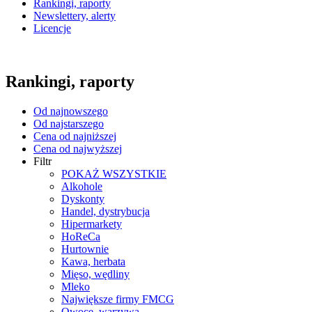
Rankingi, raporty
Newslettery, alerty
Licencje
Rankingi, raporty
Od najnowszego
Od najstarszego
Cena od najniższej
Cena od najwyższej
Filtr
POKAŻ WSZYSTKIE
Alkohole
Dyskonty
Handel, dystrybucja
Hipermarkety
HoReCa
Hurtownie
Kawa, herbata
Mięso, wędliny
Mleko
Największe firmy FMCG
Owoce, warzywa