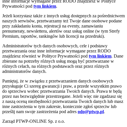
inne informacje wymagane przez RODO znajdziesz w Polityce
Prywatności pod
tym linkiem
.
Jeżeli korzystasz także z innych usług dostępnych za pośrednictwem
naszych serwisów, przetwarzamy też Twoje dane osobowe podane
przy zakładaniu konta, rejestracji na eventy, zamawianiu
prenumeraty, newslettera, alertów oraz usług online (w tym Strefy
Premium, raportów, rankingów lub licencji na przedruki).
Administratorów tych danych osobowych, cele i podstawy
przetwarzania oraz inne informacje wymagane przez RODO
znajdziesz również w Polityce Prywatności pod
tym linkiem
. Dane
zbierane na potrzeby różnych usług mogą być przetwarzane w
różnych celach, na różnych podstawach oraz przez różnych
administratorów danych.
Pamiętaj, że w związku z przetwarzaniem danych osobowych
przysługuje Ci szereg gwarancji i praw, a przede wszystkim prawo
do sprzeciwu wobec przetwarzania Twoich danych. Prawa te będą
przez nas bezwzględnie przestrzegane. Jeżeli więc nie zgadzasz się
z naszą oceną niezbędności przetwarzania Twoich danych lub masz
inne zastrzeżenia w tym zakresie, koniecznie zgłoś sprzeciw lub
prześlij nam swoje zastrzeżenia pod adres
odo@ptwp.pl
.
Zarząd PTWP-ONLINE Sp. z o.o.