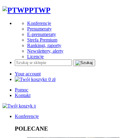
PTWP
Konferencje
Prenumeraty
E-prenumeraty
Strefa Premium
Rankingi, raporty
Newslettery, alerty
Licencje
Your account
0
zł
0
Pomoc
Kontakt
0
Konferencje
POLECANE