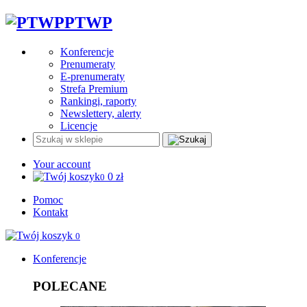
PTWP
Konferencje
Prenumeraty
E-prenumeraty
Strefa Premium
Rankingi, raporty
Newslettery, alerty
Licencje
Your account
0
zł
0
Pomoc
Kontakt
0
Konferencje
POLECANE