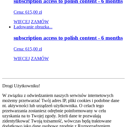
subscription access to polish content - 6 months
Cena: 615,00 zł
WIĘCEJ
ZAMÓW
Ładowanie obrazka...
subscription access to polish content - 6 months
Cena: 615,00 zł
WIĘCEJ
ZAMÓW
Drogi Użytkowniku!
W związku z odwiedzaniem naszych serwisów internetowych
możemy przetwarzać Twój adres IP, pliki cookies i podobne dane
nt. aktywności lub urządzeń użytkownika. O celach tego
przetwarzania zostaniesz odrębnie poinformowany w celu
uzyskania na to Twojej zgody. Jeżeli dane te pozwalają
zidentyfikować Twoją tożsamość, wówczas będą traktowane
dodatkowo jako dane osobowe zgodnie z Rozporządzeniem