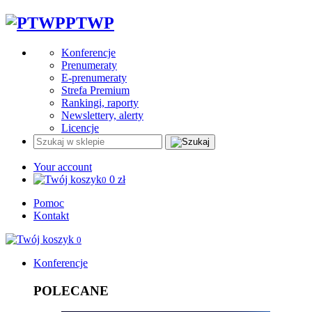
PTWP
Konferencje
Prenumeraty
E-prenumeraty
Strefa Premium
Rankingi, raporty
Newslettery, alerty
Licencje
Your account
0
zł
0
Pomoc
Kontakt
0
Konferencje
POLECANE