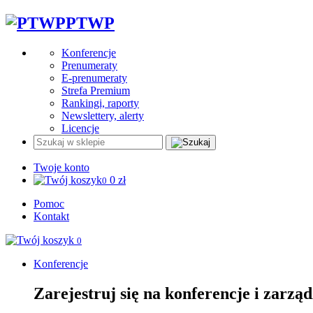
PTWP
Konferencje
Prenumeraty
E-prenumeraty
Strefa Premium
Rankingi, raporty
Newslettery, alerty
Licencje
Twoje konto
0
zł
0
Pomoc
Kontakt
0
Konferencje
Zarejestruj się na konferencje i zarzą