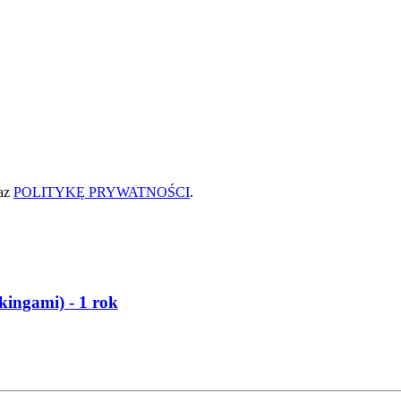
az
POLITYKĘ PRYWATNOŚCI
.
kingami) - 1 rok