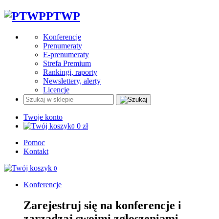
PTWP
Konferencje
Prenumeraty
E-prenumeraty
Strefa Premium
Rankingi, raporty
Newslettery, alerty
Licencje
Twoje konto
0
zł
0
Pomoc
Kontakt
0
Konferencje
Zarejestruj się na konferencje i
zarządzaj swoimi zgłoszeniami.