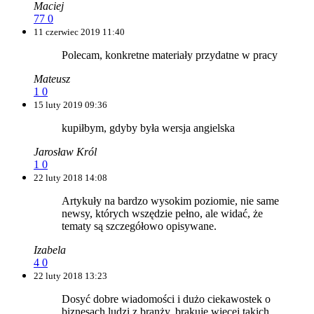
Maciej
77
0
11 czerwiec 2019 11:40
Polecam, konkretne materiały przydatne w pracy
Mateusz
1
0
15 luty 2019 09:36
kupiłbym, gdyby była wersja angielska
Jarosław Król
1
0
22 luty 2018 14:08
Artykuły na bardzo wysokim poziomie, nie same
newsy, których wszędzie pełno, ale widać, że
tematy są szczegółowo opisywane.
Izabela
4
0
22 luty 2018 13:23
Dosyć dobre wiadomości i dużo ciekawostek o
biznesach ludzi z branży, brakuje więcej takich