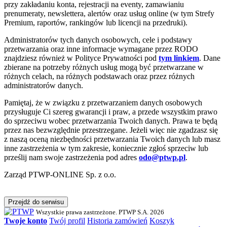
przy zakładaniu konta, rejestracji na eventy, zamawianiu
prenumeraty, newslettera, alertów oraz usług online (w tym Strefy
Premium, raportów, rankingów lub licencji na przedruki).
Administratorów tych danych osobowych, cele i podstawy
przetwarzania oraz inne informacje wymagane przez RODO
znajdziesz również w Polityce Prywatności pod
tym linkiem
. Dane
zbierane na potrzeby różnych usług mogą być przetwarzane w
różnych celach, na różnych podstawach oraz przez różnych
administratorów danych.
Pamiętaj, że w związku z przetwarzaniem danych osobowych
przysługuje Ci szereg gwarancji i praw, a przede wszystkim prawo
do sprzeciwu wobec przetwarzania Twoich danych. Prawa te będą
przez nas bezwzględnie przestrzegane. Jeżeli więc nie zgadzasz się
z naszą oceną niezbędności przetwarzania Twoich danych lub masz
inne zastrzeżenia w tym zakresie, koniecznie zgłoś sprzeciw lub
prześlij nam swoje zastrzeżenia pod adres
odo@ptwp.pl
.
Zarząd PTWP-ONLINE Sp. z o.o.
Przejdź do serwisu
Wszystkie prawa zastrzeżone. PTWP S.A. 2026
Twoje konto
Twój profil
Historia zamówień
Koszyk