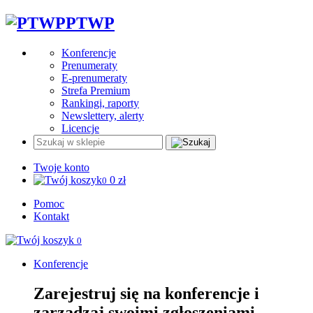
PTWP
Konferencje
Prenumeraty
E-prenumeraty
Strefa Premium
Rankingi, raporty
Newslettery, alerty
Licencje
Twoje konto
0
zł
0
Pomoc
Kontakt
0
Konferencje
Zarejestruj się na konferencje i
zarządzaj swoimi zgłoszeniami.