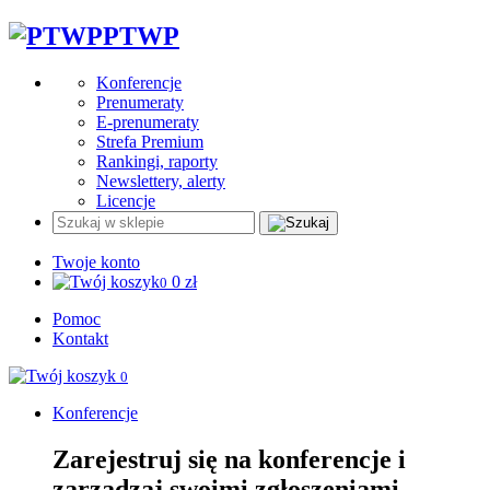
PTWP
Konferencje
Prenumeraty
E-prenumeraty
Strefa Premium
Rankingi, raporty
Newslettery, alerty
Licencje
Twoje konto
0
zł
0
Pomoc
Kontakt
0
Konferencje
Zarejestruj się na konferencje i
zarządzaj swoimi zgłoszeniami.