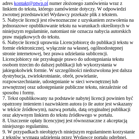
adres
kontakt@ptwp.pl
numer złożonego zamówienia wraz z
linkiem do tekstu, którego zamówienie dotyczy. W odpowiedzi
zwrotnej przedstawiciel Wydawcy przekaże plik z tekstem.
5. Nabycie licencji jest równoznaczne z uzyskaniem zezwolenia na
jednorazowe opublikowanie tekstu na warunkach określonych w
niniejszym regulaminie, natomiast nie oznacza nabycia autorskich
praw majątkowych do tekstu.
6. Nabycie licencji uprawnia Licencjobiorcę do publikacji tekstu w
formie elektronicznej, wyłącznie na własnej, ogólnodostępnej
stronie internetowej, bez prawa udzielania sublicencji.
Licencjobiorcy nie przysługuje prawo do udostępniania tekstu
osobom trzecim do dalszej publikacji lub wykorzystania w
jakiegokolwiek formie. W szczególności niedozwolona jest dalsza
dystrybucja, zwielokrotnianie, obrót, powielanie,
rozpowszechnianie, udostępnianie w sieci wewnętrznej lub
zewnętrznej oraz udostępnianie publiczne tekstu, niezależnie od
sposobu i formy.
7. Tekst opublikowany na podstawie nabytej licencji powinien być
opatrzony imieniem i nazwiskiem autora (o ile autor jest wskazany
w tekście źródłowym), nazwą portalu, datą oryginalnej publikacji
oraz aktywnym linkiem do tekstu źródłowego w portalu.
8. Uiszczenie opłaty licencyjnej jest równoznaczne z akceptacją
niniejszego regulaminu.
9. W przypadkach nieobjętych niniejszym regulaminem korzystanie
z tekstów wymaga udzielenia przez Wydawcę portalu odrębnej,