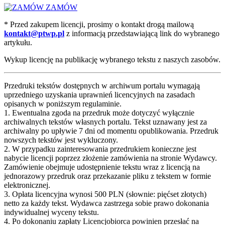
ZAMÓW
* Przed zakupem licencji, prosimy o kontakt drogą mailową
kontakt@ptwp.pl
z informacją przedstawiającą link do wybranego
artykułu.
Wykup licencję na publikację wybranego tekstu z naszych zasobów.
Przedruki tekstów dostępnych w archiwum portalu wymagają
uprzedniego uzyskania uprawnień licencyjnych na zasadach
opisanych w poniższym regulaminie.
1. Ewentualna zgoda na przedruk może dotyczyć wyłącznie
archiwalnych tekstów własnych portalu. Tekst uznawany jest za
archiwalny po upływie 7 dni od momentu opublikowania. Przedruk
nowszych tekstów jest wykluczony.
2. W przypadku zainteresowania przedrukiem konieczne jest
nabycie licencji poprzez złożenie zamówienia na stronie Wydawcy.
Zamówienie obejmuje udostępnienie tekstu wraz z licencją na
jednorazowy przedruk oraz przekazanie pliku z tekstem w formie
elektronicznej.
3. Opłata licencyjna wynosi 500 PLN (słownie: pięćset złotych)
netto za każdy tekst. Wydawca zastrzega sobie prawo dokonania
indywidualnej wyceny tekstu.
4. Po dokonaniu zapłaty Licencjobiorca powinien przesłać na