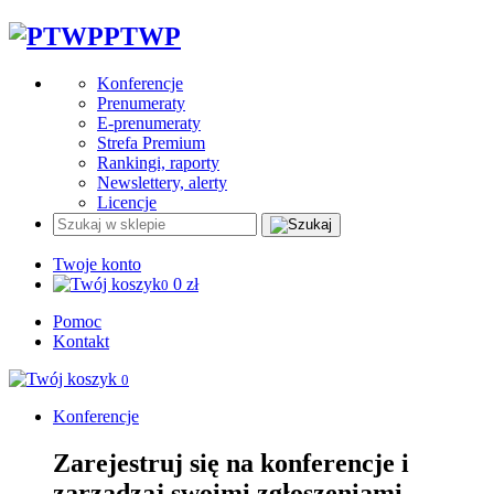
PTWP
Konferencje
Prenumeraty
E-prenumeraty
Strefa Premium
Rankingi, raporty
Newslettery, alerty
Licencje
Twoje konto
0
zł
0
Pomoc
Kontakt
0
Konferencje
Zarejestruj się na konferencje i
zarządzaj swoimi zgłoszeniami.