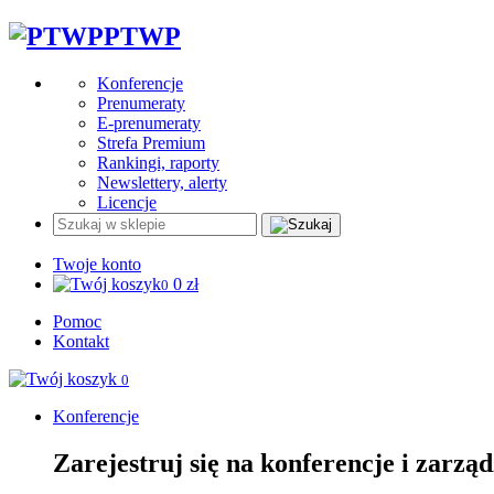
PTWP
Konferencje
Prenumeraty
E-prenumeraty
Strefa Premium
Rankingi, raporty
Newslettery, alerty
Licencje
Twoje konto
0
zł
0
Pomoc
Kontakt
0
Konferencje
Zarejestruj się na konferencje i zarzą