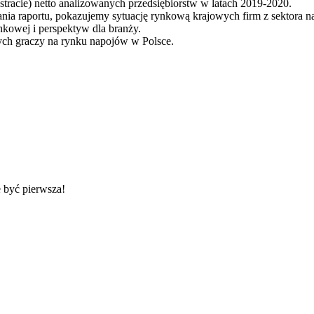
stracie) netto analizowanych przedsiębiorstw w latach 2019-2020.
ia raportu, pokazujemy sytuację rynkową krajowych firm z sektora 
ynkowej i perspektyw dla branży.
nych graczy na rynku napojów w Polsce.
 być pierwsza!