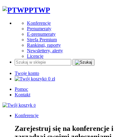
PTWP
Konferencje
Prenumeraty
E-prenumeraty
Strefa Premium
Rankingi, raporty
Newslettery, alerty
Licencje
Twoje konto
0
zł
0
Pomoc
Kontakt
0
Konferencje
Zarejestruj się na konferencje i
zarządzaj swoimi zgłoszeniami.