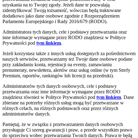
uzyskania na to Twojej zgody. Jeżeli dane te pozwalają
zidentyfikować Twoją tożsamość, wówczas będą traktowane
dodatkowo jako dane osobowe zgodnie z Rozporządzeniem
Parlamentu Europejskiego i Rady 2016/679 (RODO).
Administratora tych danych, cele i podstawy przetwarzania oraz
inne informacje wymagane przez RODO znajdziesz w Polityce
Prywatności pod
tym linkiem
.
Jeżeli korzystasz także z innych usług dostępnych za pośrednictwem
naszych serwisów, przetwarzamy też Twoje dane osobowe podane
przy zakładaniu konta, rejestracji na eventy, zamawianiu
prenumeraty, newslettera, alertów oraz usług online (w tym Strefy
Premium, raportów, rankingów lub licencji na przedruki).
Administratorów tych danych osobowych, cele i podstawy
przetwarzania oraz inne informacje wymagane przez RODO
znajdziesz również w Polityce Prywatności pod
tym linkiem
. Dane
zbierane na potrzeby różnych usług mogą być przetwarzane w
różnych celach, na różnych podstawach oraz przez różnych
administratorów danych.
Pamiętaj, że w związku z przetwarzaniem danych osobowych
przysługuje Ci szereg gwarancji i praw, a przede wszystkim prawo
do sprzeciwu wobec przetwarzania Twoich danych. Prawa te będą