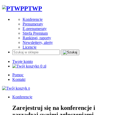
PTWP
Konferencje
Prenumeraty
E-prenumeraty
Strefa Premium
Rankingi, raporty
Newslettery, alerty
Licencje
Twoje konto
0
zł
0
Pomoc
Kontakt
0
Konferencje
Zarejestruj się na konferencje i
zarządzaj swoimi zgłoszeniami.