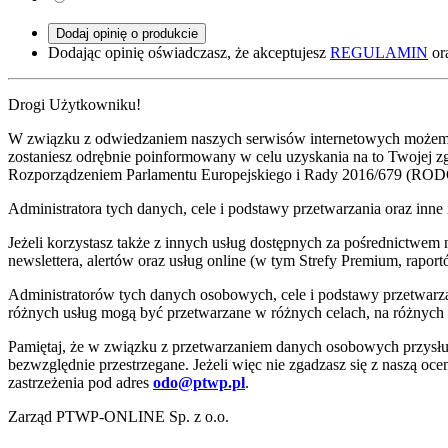
Dodaj opinię o produkcie
Dodając opinię oświadczasz, że akceptujesz
REGULAMIN
or
Drogi Użytkowniku!
W związku z odwiedzaniem naszych serwisów internetowych możemy pr
zostaniesz odrębnie poinformowany w celu uzyskania na to Twojej 
Rozporządzeniem Parlamentu Europejskiego i Rady 2016/679 (ROD
Administratora tych danych, cele i podstawy przetwarzania oraz i
Jeżeli korzystasz także z innych usług dostępnych za pośrednictwem
newslettera, alertów oraz usług online (w tym Strefy Premium, raportó
Administratorów tych danych osobowych, cele i podstawy przetwar
różnych usług mogą być przetwarzane w różnych celach, na różnych
Pamiętaj, że w związku z przetwarzaniem danych osobowych przysług
bezwzględnie przestrzegane. Jeżeli więc nie zgadzasz się z naszą oc
zastrzeżenia pod adres
odo@ptwp.pl
.
Zarząd PTWP-ONLINE Sp. z o.o.