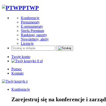
PTWP
Konferencje
Prenumeraty
E-prenumeraty
Strefa Premium
Rankingi, raporty
Newslettery, alerty
Licencje
Twoje konto
0
zł
0
Pomoc
Kontakt
0
Konferencje
Zarejestruj się na konferencje i zarzą