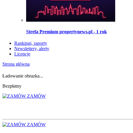
Strefa Premium propertynews.pl - 1 rok
Rankingi, raporty
Newslettery, alerty
Licencje
Strona główna
Ładowanie obrazka...
Bezpłatny
ZAMÓW
ZAMÓW