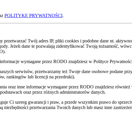
az
POLITYKĘ PRYWATNOŚCI
.
zetwarzać Twój adres IP, pliki cookies i podobne dane nt. aktywnoś
zgody. Jeżeli dane te pozwalają zidentyfikować Twoją tożsamość, wów
O).
nne informacje wymagane przez RODO znajdziesz w Polityce Prywatnoś
 naszych serwisów, przetwarzamy też Twoje dane osobowe podane przy z
w, rankingów lub licencji na przedruki).
zania oraz inne informacje wymagane przez RODO znajdziesz również
 podstawach oraz przez różnych administratorów danych.
uje Ci szereg gwarancji i praw, a przede wszystkim prawo do sprzec
eną niezbędności przetwarzania Twoich danych lub masz inne zastrzeżen