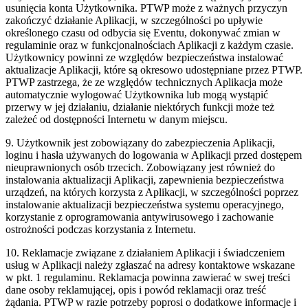
usunięcia konta Użytkownika. PTWP może z ważnych przyczyn
zakończyć działanie Aplikacji, w szczególności po upływie
określonego czasu od odbycia się Eventu, dokonywać zmian w
regulaminie oraz w funkcjonalnościach Aplikacji z każdym czasie.
Użytkownicy powinni ze względów bezpieczeństwa instalować
aktualizacje Aplikacji, które są okresowo udostępniane przez PTWP.
PTWP zastrzega, że ze względów technicznych Aplikacja może
automatycznie wylogować Użytkownika lub mogą wystąpić
przerwy w jej działaniu, działanie niektórych funkcji może też
zależeć od dostępności Internetu w danym miejscu.
9. Użytkownik jest zobowiązany do zabezpieczenia Aplikacji,
loginu i hasła używanych do logowania w Aplikacji przed dostępem
nieuprawnionych osób trzecich. Zobowiązany jest również do
instalowania aktualizacji Aplikacji, zapewnienia bezpieczeństwa
urządzeń, na których korzysta z Aplikacji, w szczególności poprzez
instalowanie aktualizacji bezpieczeństwa systemu operacyjnego,
korzystanie z oprogramowania antywirusowego i zachowanie
ostrożności podczas korzystania z Internetu.
10. Reklamacje związane z działaniem Aplikacji i świadczeniem
usług w Aplikacji należy zgłaszać na adresy kontaktowe wskazane
w pkt. 1 regulaminu. Reklamacja powinna zawierać w swej treści
dane osoby reklamującej, opis i powód reklamacji oraz treść
żądania. PTWP w razie potrzeby poprosi o dodatkowe informacje i