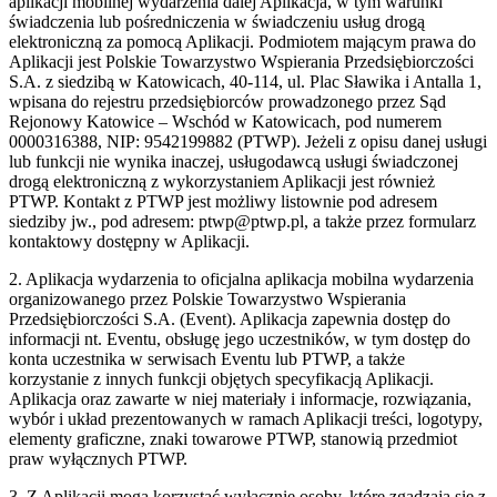
aplikacji mobilnej wydarzenia dalej Aplikacja, w tym warunki
świadczenia lub pośredniczenia w świadczeniu usług drogą
elektroniczną za pomocą Aplikacji. Podmiotem mającym prawa do
Aplikacji jest Polskie Towarzystwo Wspierania Przedsiębiorczości
S.A. z siedzibą w Katowicach, 40-114, ul. Plac Sławika i Antalla 1,
wpisana do rejestru przedsiębiorców prowadzonego przez Sąd
Rejonowy Katowice – Wschód w Katowicach, pod numerem
0000316388, NIP: 9542199882 (PTWP). Jeżeli z opisu danej usługi
lub funkcji nie wynika inaczej, usługodawcą usługi świadczonej
drogą elektroniczną z wykorzystaniem Aplikacji jest również
PTWP. Kontakt z PTWP jest możliwy listownie pod adresem
siedziby jw., pod adresem: ptwp@ptwp.pl, a także przez formularz
kontaktowy dostępny w Aplikacji.
2. Aplikacja wydarzenia to oficjalna aplikacja mobilna wydarzenia
organizowanego przez Polskie Towarzystwo Wspierania
Przedsiębiorczości S.A. (Event). Aplikacja zapewnia dostęp do
informacji nt. Eventu, obsługę jego uczestników, w tym dostęp do
konta uczestnika w serwisach Eventu lub PTWP, a także
korzystanie z innych funkcji objętych specyfikacją Aplikacji.
Aplikacja oraz zawarte w niej materiały i informacje, rozwiązania,
wybór i układ prezentowanych w ramach Aplikacji treści, logotypy,
elementy graficzne, znaki towarowe PTWP, stanowią przedmiot
praw wyłącznych PTWP.
3. Z Aplikacji mogą korzystać wyłącznie osoby, które zgadzają się z