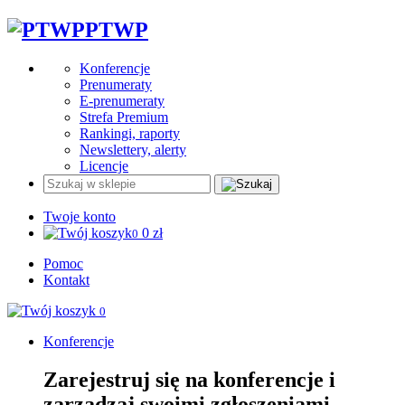
PTWP
Konferencje
Prenumeraty
E-prenumeraty
Strefa Premium
Rankingi, raporty
Newslettery, alerty
Licencje
Twoje konto
0
zł
0
Pomoc
Kontakt
0
Konferencje
Zarejestruj się na konferencje i
zarządzaj swoimi zgłoszeniami.