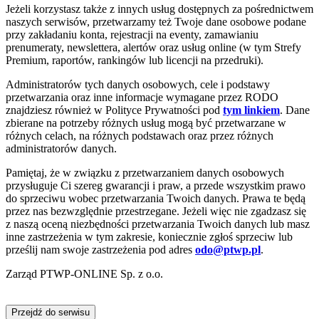
Jeżeli korzystasz także z innych usług dostępnych za pośrednictwem
naszych serwisów, przetwarzamy też Twoje dane osobowe podane
przy zakładaniu konta, rejestracji na eventy, zamawianiu
prenumeraty, newslettera, alertów oraz usług online (w tym Strefy
Premium, raportów, rankingów lub licencji na przedruki).
Administratorów tych danych osobowych, cele i podstawy
przetwarzania oraz inne informacje wymagane przez RODO
znajdziesz również w Polityce Prywatności pod
tym linkiem
. Dane
zbierane na potrzeby różnych usług mogą być przetwarzane w
różnych celach, na różnych podstawach oraz przez różnych
administratorów danych.
Pamiętaj, że w związku z przetwarzaniem danych osobowych
przysługuje Ci szereg gwarancji i praw, a przede wszystkim prawo
do sprzeciwu wobec przetwarzania Twoich danych. Prawa te będą
przez nas bezwzględnie przestrzegane. Jeżeli więc nie zgadzasz się
z naszą oceną niezbędności przetwarzania Twoich danych lub masz
inne zastrzeżenia w tym zakresie, koniecznie zgłoś sprzeciw lub
prześlij nam swoje zastrzeżenia pod adres
odo@ptwp.pl
.
Zarząd PTWP-ONLINE Sp. z o.o.
Przejdź do serwisu