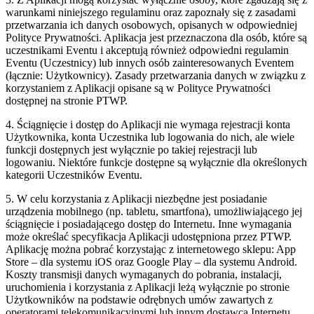
warunkami niniejszego regulaminu oraz zapoznały się z zasadami
przetwarzania ich danych osobowych, opisanych w odpowiedniej
Polityce Prywatności. Aplikacja jest przeznaczona dla osób, które są
uczestnikami Eventu i akceptują również odpowiedni regulamin
Eventu (Uczestnicy) lub innych osób zainteresowanych Eventem
(łącznie: Użytkownicy). Zasady przetwarzania danych w związku z
korzystaniem z Aplikacji opisane są w Polityce Prywatności
dostępnej na stronie PTWP.
4. Ściągnięcie i dostęp do Aplikacji nie wymaga rejestracji konta
Użytkownika, konta Uczestnika lub logowania do nich, ale wiele
funkcji dostępnych jest wyłącznie po takiej rejestracji lub
logowaniu. Niektóre funkcje dostępne są wyłącznie dla określonych
kategorii Uczestników Eventu.
5. W celu korzystania z Aplikacji niezbędne jest posiadanie
urządzenia mobilnego (np. tabletu, smartfona), umożliwiającego jej
ściągnięcie i posiadającego dostęp do Internetu. Inne wymagania
może określać specyfikacja Aplikacji udostępniona przez PTWP.
Aplikację można pobrać korzystając z internetowego sklepu: App
Store – dla systemu iOS oraz Google Play – dla systemu Android.
Koszty transmisji danych wymaganych do pobrania, instalacji,
uruchomienia i korzystania z Aplikacji leżą wyłącznie po stronie
Użytkowników na podstawie odrębnych umów zawartych z
operatorami telekomunikacyjnymi lub innym dostawcą Internetu.