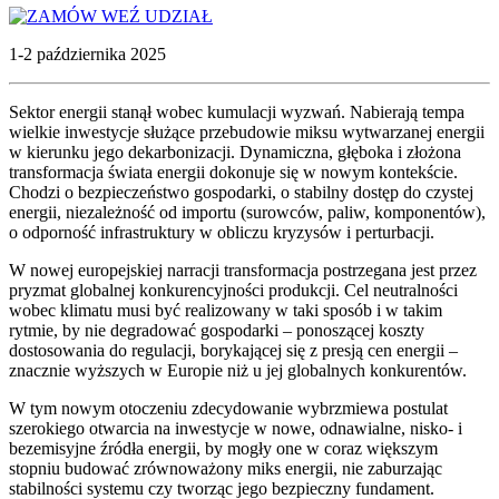
WEŹ UDZIAŁ
1-2 października 2025
Sektor energii stanął wobec kumulacji wyzwań. Nabierają tempa
wielkie inwestycje służące przebudowie miksu wytwarzanej energii
w kierunku jego dekarbonizacji. Dynamiczna, głęboka i złożona
transformacja świata energii dokonuje się w nowym kontekście.
Chodzi o bezpieczeństwo gospodarki, o stabilny dostęp do czystej
energii, niezależność od importu (surowców, paliw, komponentów),
o odporność infrastruktury w obliczu kryzysów i perturbacji.
W nowej europejskiej narracji transformacja postrzegana jest przez
pryzmat globalnej konkurencyjności produkcji. Cel neutralności
wobec klimatu musi być realizowany w taki sposób i w takim
rytmie, by nie degradować gospodarki – ponoszącej koszty
dostosowania do regulacji, borykającej się z presją cen energii –
znacznie wyższych w Europie niż u jej globalnych konkurentów.
W tym nowym otoczeniu zdecydowanie wybrzmiewa postulat
szerokiego otwarcia na inwestycje w nowe, odnawialne, nisko- i
bezemisyjne źródła energii, by mogły one w coraz większym
stopniu budować zrównoważony miks energii, nie zaburzając
stabilności systemu czy tworząc jego bezpieczny fundament.