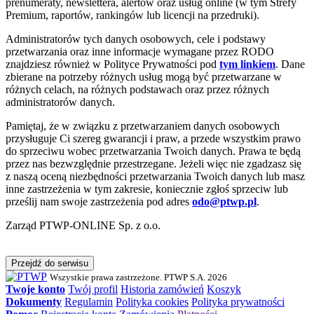
prenumeraty, newslettera, alertów oraz usług online (w tym Strefy
Premium, raportów, rankingów lub licencji na przedruki).
Administratorów tych danych osobowych, cele i podstawy
przetwarzania oraz inne informacje wymagane przez RODO
znajdziesz również w Polityce Prywatności pod
tym linkiem
. Dane
zbierane na potrzeby różnych usług mogą być przetwarzane w
różnych celach, na różnych podstawach oraz przez różnych
administratorów danych.
Pamiętaj, że w związku z przetwarzaniem danych osobowych
przysługuje Ci szereg gwarancji i praw, a przede wszystkim prawo
do sprzeciwu wobec przetwarzania Twoich danych. Prawa te będą
przez nas bezwzględnie przestrzegane. Jeżeli więc nie zgadzasz się
z naszą oceną niezbędności przetwarzania Twoich danych lub masz
inne zastrzeżenia w tym zakresie, koniecznie zgłoś sprzeciw lub
prześlij nam swoje zastrzeżenia pod adres
odo@ptwp.pl
.
Zarząd PTWP-ONLINE Sp. z o.o.
Przejdź do serwisu
Wszystkie prawa zastrzeżone. PTWP S.A. 2026
Twoje konto
Twój profil
Historia zamówień
Koszyk
Dokumenty
Regulamin
Polityka cookies
Polityka prywatności