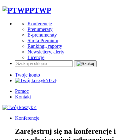
PTWP
Konferencje
Prenumeraty
E-prenumeraty
Strefa Premium
Rankingi, raporty
Newslettery, alerty
Licencje
Twoje konto
0
zł
0
Pomoc
Kontakt
0
Konferencje
Zarejestruj się na konferencje i
zarządzaj swoimi zgłoszeniami.