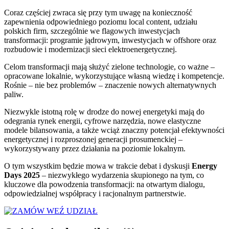
Coraz częściej zwraca się przy tym uwagę na konieczność
zapewnienia odpowiedniego poziomu local content, udziału
polskich firm, szczególnie we flagowych inwestycjach
transformacji: programie jądrowym, inwestycjach w offshore oraz
rozbudowie i modernizacji sieci elektroenergetycznej.
Celom transformacji mają służyć zielone technologie, co ważne –
opracowane lokalnie, wykorzystujące własną wiedzę i kompetencje.
Rośnie – nie bez problemów – znaczenie nowych alternatywnych
paliw.
Niezwykle istotną rolę w drodze do nowej energetyki mają do
odegrania rynek energii, cyfrowe narzędzia, nowe elastyczne
modele bilansowania, a także wciąż znaczny potencjał efektywności
energetycznej i rozproszonej generacji prosumenckiej –
wykorzystywany przez działania na poziomie lokalnym.
O tym wszystkim będzie mowa w trakcie debat i dyskusji
Energy
Days 2025
– niezwykłego wydarzenia skupionego na tym, co
kluczowe dla powodzenia transformacji: na otwartym dialogu,
odpowiedzialnej współpracy i racjonalnym partnerstwie.
WEŹ UDZIAŁ