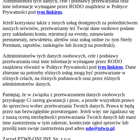
Administratora tych danych, cele i podstawy przetwarzania oraz
inne informacje wymagane przez RODO znajdziesz w Polityce
Prywatności pod
tym linkiem
.
Jeżeli korzystasz także z innych usług dostępnych za pośrednictwem
naszych serwisów, przetwarzamy też Twoje dane osobowe podane
przy zakładaniu konta, rejestracji na eventy, zamawianiu
prenumeraty, newslettera, alertów oraz usług online (w tym Strefy
Premium, raportów, rankingów lub licencji na przedruki).
Administratorów tych danych osobowych, cele i podstawy
przetwarzania oraz inne informacje wymagane przez RODO
znajdziesz również w Polityce Prywatności pod
tym linkiem
. Dane
zbierane na potrzeby różnych usług mogą być przetwarzane w
różnych celach, na różnych podstawach oraz przez różnych
administratorów danych.
Pamiętaj, że w związku z przetwarzaniem danych osobowych
przysługuje Ci szereg gwarancji i praw, a przede wszystkim prawo
do sprzeciwu wobec przetwarzania Twoich danych. Prawa te będą
przez nas bezwzględnie przestrzegane. Jeżeli więc nie zgadzasz się
z naszą oceną niezbędności przetwarzania Twoich danych lub masz
inne zastrzeżenia w tym zakresie, koniecznie zgłoś sprzeciw lub
prześlij nam swoje zastrzeżenia pod adres
odo@ptwp.pl
.
Zarząd PTWP-ONLINE Sp. z o.o.