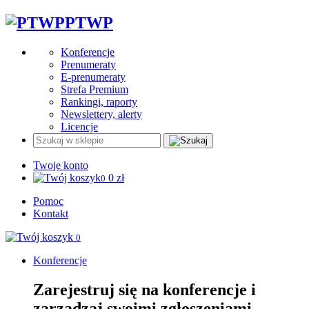
PTWP
Konferencje
Prenumeraty
E-prenumeraty
Strefa Premium
Rankingi, raporty
Newslettery, alerty
Licencje
Twoje konto
0
zł
0
Pomoc
Kontakt
0
Konferencje
Zarejestruj się na konferencje i
zarządzaj swoimi zgłoszeniami.