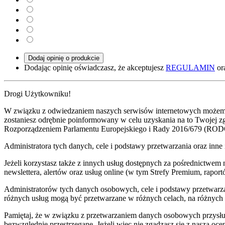
Dodaj opinię o produkcie
Dodając opinię oświadczasz, że akceptujesz
REGULAMIN
or
Drogi Użytkowniku!
W związku z odwiedzaniem naszych serwisów internetowych możemy pr
zostaniesz odrębnie poinformowany w celu uzyskania na to Twojej 
Rozporządzeniem Parlamentu Europejskiego i Rady 2016/679 (ROD
Administratora tych danych, cele i podstawy przetwarzania oraz i
Jeżeli korzystasz także z innych usług dostępnych za pośrednictwem
newslettera, alertów oraz usług online (w tym Strefy Premium, raportó
Administratorów tych danych osobowych, cele i podstawy przetwar
różnych usług mogą być przetwarzane w różnych celach, na różnych
Pamiętaj, że w związku z przetwarzaniem danych osobowych przysług
bezwzględnie przestrzegane. Jeżeli więc nie zgadzasz się z naszą oc