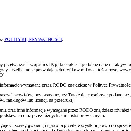
az
POLITYKĘ PRYWATNOŚCI
.
zetwarzać Twój adres IP, pliki cookies i podobne dane nt. aktywnoś
zgody. Jeżeli dane te pozwalają zidentyfikować Twoją tożsamość, wów
O).
nne informacje wymagane przez RODO znajdziesz w Polityce Prywatnoś
 naszych serwisów, przetwarzamy też Twoje dane osobowe podane przy z
w, rankingów lub licencji na przedruki).
zania oraz inne informacje wymagane przez RODO znajdziesz również
 podstawach oraz przez różnych administratorów danych.
uje Ci szereg gwarancji i praw, a przede wszystkim prawo do sprzec
eną niezbędności przetwarzania Twoich danych lub masz inne zastrzeżen