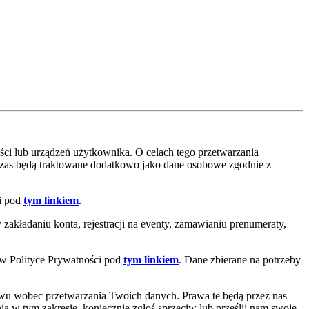
ci lub urządzeń użytkownika. O celach tego przetwarzania
czas będą traktowane dodatkowo jako dane osobowe zgodnie z
ci pod
tym linkiem
.
akładaniu konta, rejestracji na eventy, zamawianiu prenumeraty,
 w Polityce Prywatności pod
tym linkiem
. Dane zbierane na potrzeby
iwu wobec przetwarzania Twoich danych. Prawa te będą przez nas
ia w tym zakresie, koniecznie zgłoś sprzeciw lub prześlij nam swoje