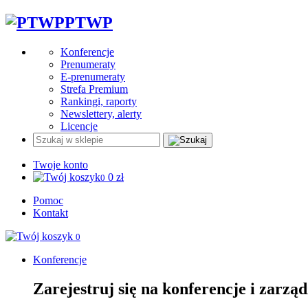
PTWP
Konferencje
Prenumeraty
E-prenumeraty
Strefa Premium
Rankingi, raporty
Newslettery, alerty
Licencje
Twoje konto
0
zł
0
Pomoc
Kontakt
0
Konferencje
Zarejestruj się na konferencje i zarzą