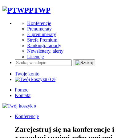
PTWP
Konferencje
Prenumeraty
E-prenumeraty
Strefa Premium
Rankingi, raporty
Newslettery, alerty
Licencje
Twoje konto
0
zł
0
Pomoc
Kontakt
0
Konferencje
Zarejestruj się na konferencje i
zarządzaj swoimi zgłoszeniami.